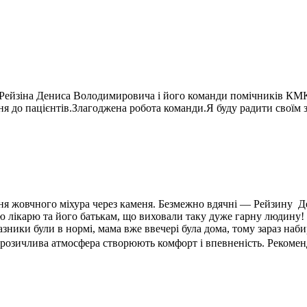
га Рейзіна Дениса Володимировича і його команди помічників К
я до пацієнтів.Злагоджена робота команди.Я буду радити своїм 
ення жовчного міхура через каменя. Безмежно вдячні — Рейзину
ю лікарю та його батькам, що виховали таку дуже гарну людину!
ники були в нормі, мама вже ввечері була дома, тому зараз наби
брозичлива атмосфера створюють комфорт і впевненість. Рекомен