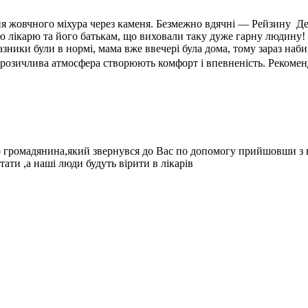
ення жовчного міхура через каменя. Безмежно вдячні — Рейзину 
ю лікарю та його батькам, що виховали таку дуже гарну людину!
ники були в нормі, мама вже ввечері була дома, тому зараз наби
брозичлива атмосфера створюють комфорт і впевненість. Рекомен
о громадянина,який звернувся до Вас по допомогу прийшовши з 
тати ,а наші люди будуть вірити в лікарів