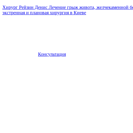
Хирург Рейзин Денис
Лечение грыж живота, желчекаменной б
экстренная и плановая хирургия в Киеве
Консультация