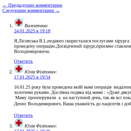
← Предыдущие комментарии
Следующие комментарии →
Валентина
:
24.01.2025 в 19:18
Я,Лісовська В.І.,недавно скористалася послугами хірур
проведену операцію.Досвідчений хірург,приємне ставленн
Володимировича.
Ответить
Юлія Філіпович
:
17.01.2025 в 19:54
16.01.25 року була проведена моїй мамі операція видал
золотими руками. Дослівна подяка від мами : «Дуже дяку
Маму прооперували а на наступний день, так як всі показ
Денис Володимирович, Ваша уважність до пацієнтів і до
Ответить
Юлія Філіпович
: