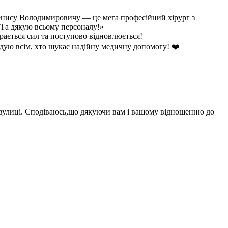
Денису Володимировичу — це мега професійний хірург з
 Та дякую всьому персоналу!»
рається сил та поступово відновлюється!
дую всім, хто шукає надійну медичну допомогу! ❤️
вулиці. Сподіваюсь,що дякуючи вам і вашому відношенню до