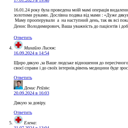
17.01.2025 в 19:46
16.01.24 року була проведена моїй мамі операція видал
золотими руками. Дослівна подяка від мами : «Дуже дяку
Маму прооперували а на наступний день, так як всі показ
Денис Володимирович, Ваша уважність до пацієнтів і до
Ответить
Михайло Лисюк
:
16.09.2024 в 14:54
Щиро дякую ,за Ваше людське відношення до пересічног
своєї справи і до своїх інтернів,рівень медицини буде зрос
Ответить
Денис Рейзін
:
20.09.2024 в 16:03
Дякую за довіру.
Ответить
Елена
:
31.07.2024 в 13:04