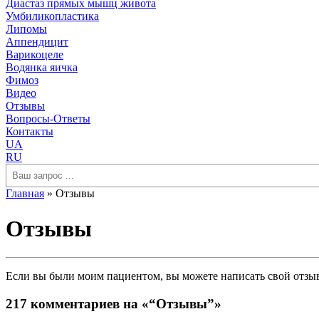
Диастаз прямых мышц живота
Умбиликопластика
Липомы
Аппендицит
Варикоцеле
Водянка яичка
Фимоз
Видео
Отзывы
Вопросы-Ответы
Контакты
UA
RU
Поиск
Главная
»
Отзывы
Отзывы
Если вы были моим пациентом, вы можете написать свой отзыв
217 комментариев на «“Отзывы”»