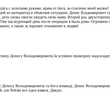
га с золотыми руками, врача от бога, за спасение моей жизни! 
ий из интернета) и объяснив ситуацию, Денис Владимирович ту
дети снова смогли увидеть свою маму. Второй раз, двухсторонн
. Уже наследующий день после операции я была дома. Огромное 
мание, а также за хорошее отношение к людям!
 Резину Денису Володимировичу.За успішно проведену надскладн
ну Денису Володимировичу та його команді. Денис Володимирови
, але Рейзін все одно взявся. Дякую.