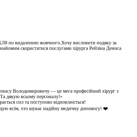
МКЛ8 по видаленню жовчного.Хочу висловити подяку за
знайомим скористатися послугами хірурга Рейзіна Дениса
 Денису Володимировичу — це мега професійний хірург з
 Та дякую всьому персоналу!»
рається сил та поступово відновлюється!
дую всім, хто шукає надійну медичну допомогу! ❤️