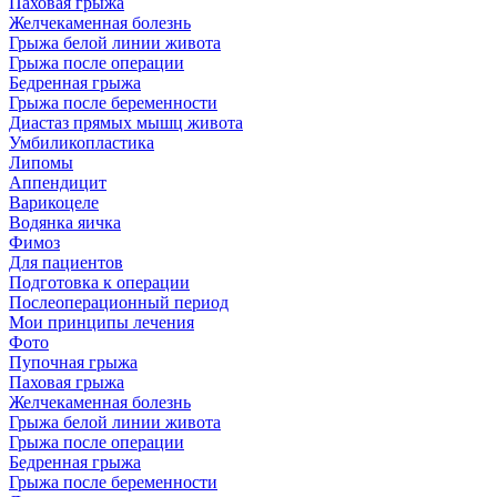
Паховая грыжа
Желчекаменная болезнь
Грыжа белой линии живота
Грыжа после операции
Бедренная грыжа
Грыжа после беременности
Диастаз прямых мышц живота
Умбиликопластика
Липомы
Аппендицит
Варикоцеле
Водянка яичка
Фимоз
Для пациентов
Подготовка к операции
Послеоперационный период
Мои принципы лечения
Фото
Пупочная грыжа
Паховая грыжа
Желчекаменная болезнь
Грыжа белой линии живота
Грыжа после операции
Бедренная грыжа
Грыжа после беременности