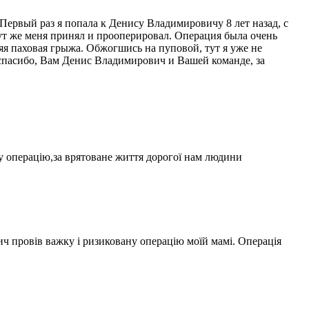
Первый раз я попала к Денису Владимировичу 8 лет назад, с
т же меня принял и прооперировал. Операция была очень
яя паховая грыжа. Обжогшись на пуповой, тут я уже не
спасибо, Вам Денис Владимирович и Вашей команде, за
у операцію,за врятоване життя дорогої нам людини
ч провів важку і ризиковану операцію моїй мамі. Операція