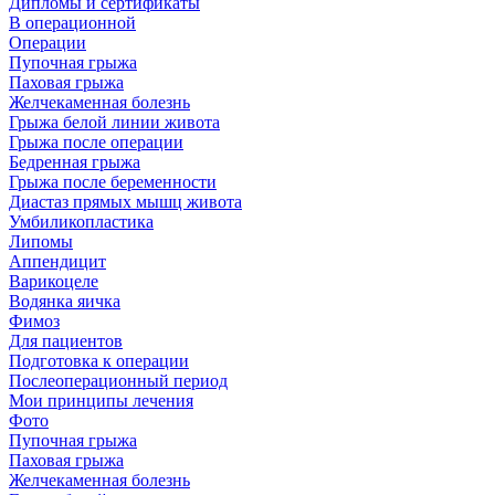
Дипломы и сертификаты
В операционной
Операции
Пупочная грыжа
Паховая грыжа
Желчекаменная болезнь
Грыжа белой линии живота
Грыжа после операции
Бедренная грыжа
Грыжа после беременности
Диастаз прямых мышц живота
Умбиликопластика
Липомы
Аппендицит
Варикоцеле
Водянка яичка
Фимоз
Для пациентов
Подготовка к операции
Послеоперационный период
Мои принципы лечения
Фото
Пупочная грыжа
Паховая грыжа
Желчекаменная болезнь