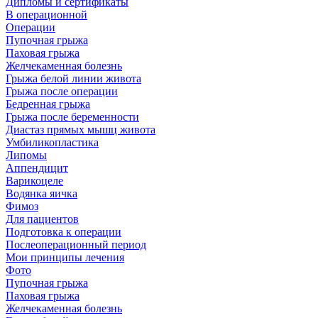
Дипломы и сертификаты
В операционной
Операции
Пупочная грыжа
Паховая грыжа
Желчекаменная болезнь
Грыжа белой линии живота
Грыжа после операции
Бедренная грыжа
Грыжа после беременности
Диастаз прямых мышц живота
Умбиликопластика
Липомы
Аппендицит
Варикоцеле
Водянка яичка
Фимоз
Для пациентов
Подготовка к операции
Послеоперационный период
Мои принципы лечения
Фото
Пупочная грыжа
Паховая грыжа
Желчекаменная болезнь