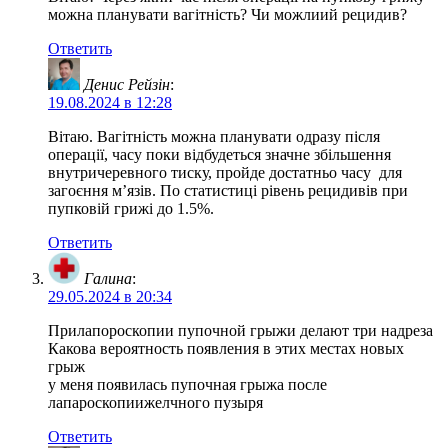
можна планувати вагітність? Чи можлиий рецидив?
Ответить
Денис Рейзін
:
19.08.2024 в 12:28
Вітаю. Вагітність можна планувати одразу після
операції, часу поки відбудеться значне збільшення
внутричеревного тиску, пройде достатньо часу для
загоєння м’язів. По статистиці рівень рецидивів при
пупковій грижі до 1.5%.
Ответить
Галина
:
29.05.2024 в 20:34
Прилапороскопии пупочной грыжи делают три надреза
Какова вероятность появления в этих местах новых
грыж
у меня появилась пупочная грыжа после
лапароскопиижелчного пузыря
Ответить