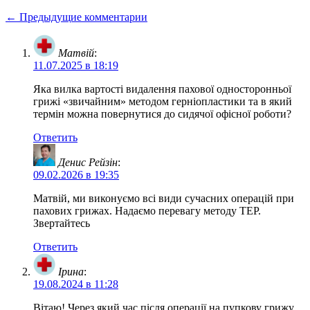
← Предыдущие комментарии
Матвій
:
11.07.2025 в 18:19
Яка вилка вартості видалення пахової односторонньої
грижі «звичайним» методом герніопластики та в який
термін можна повернутися до сидячої офісної роботи?
Ответить
Денис Рейзін
:
09.02.2026 в 19:35
Матвій, ми виконуємо всі види сучасних операцій при
пахових грижах. Надаємо перевагу методу ТЕР.
Звертайтесь
Ответить
Ірина
:
19.08.2024 в 11:28
Вітаю! Через який час після операції на пупкову грижу