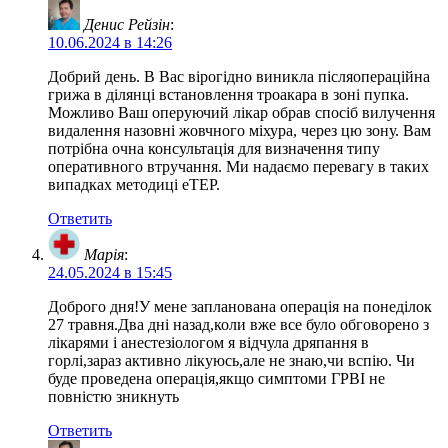
Денис Рейзін
:
10.06.2024 в 14:26
Добрий день. В Вас вірогідно виникла післяопераційна
грижа в ділянці встановлення троакара в зоні пупка.
Можливо Ваш оперуючий лікар обрав спосіб вилучення
видалення назовні жовчного міхура, через цю зону. Вам
потрібна очна консультація для визначення типу
оперативного втручання. Ми надаємо перевагу в таких
випадках методиці eTEP.
Ответить
Марія
:
24.05.2024 в 15:45
Доброго дня!У мене запланована операція на понеділок
27 травня.Два дні назад,коли вже все було обговорено з
лікарями і анестезіологом я відчула дряпання в
горлі,зараз активно лікуюсь,але не знаю,чи вспію. Чи
буде проведена операція,якщо симптоми ГРВІ не
повністю зникнуть
Ответить