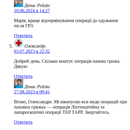
Денис Рейзін
:
10.06.2024 в 14:27
Марія, краще відтермінування операції до одужання
після ГРЗ.
Ответить
Олександр
:
03.07.2023 в 22:32
Добрий день. Скільки коштує операція пахова грижа.
Дякую
Ответить
Денис Рейзін
:
27.08.2023 в 09:41
Вітаю, Олександре. Мі віконуємо вси види операцій при
пахових грижах — операція Ліхтенштейна та
лапароскопічні операції TEP TAPP. Звертайтесь.
Ответить